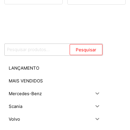
R$
0,00
Pesquisar
Pesquisar
por:
LANÇAMENTO
MAIS VENDIDOS
Mercedes-Benz
Scania
Volvo