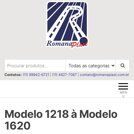
Pular
para
o
conteúdo
Romanaplast
Revestimentos e isolações
termica e acústica
Contatos:
(11) 99942-6721
|
(11) 4827-7067
|
contato@romanaplast.com.br
MEN
U
Modelo 1218 à Modelo
1620