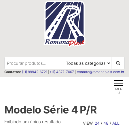
Pular
para
o
conteúdo
Romanaplast
Revestimentos e isolações
termica e acústica
Contatos:
(11) 99942-6721
|
(11) 4827-7067
|
contato@romanaplast.com.br
MEN
U
Modelo Série 4 P/R
Exibindo um único resultado
VIEW:
24
/
48
/
ALL