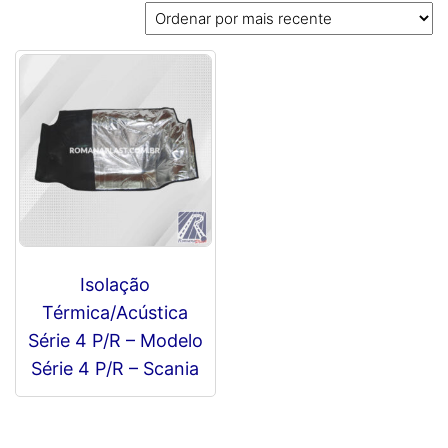
Isolação
Térmica/Acústica
Série 4 P/R – Modelo
Série 4 P/R – Scania
R$
0,00