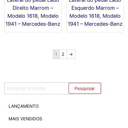
Direito Marrom –
Esquerdo Marrom –
Modelo 1618, Modelo
Modelo 1618, Modelo
1941 – Mercedes-Benz
1941 – Mercedes-Benz
R$
0,00
R$
0,00
1
2
→
Pesquisar
Pesquisar
por:
LANÇAMENTO
MAIS VENDIDOS