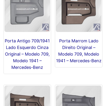
Porta Antigo 709/1941
Porta Marrom Lado
Lado Esquerdo Cinza
Direito Original –
Original – Modelo 709,
Modelo 709, Modelo
Modelo 1941 –
1941 – Mercedes-Benz
Mercedes-Benz
R$
0,00
R$
0,00