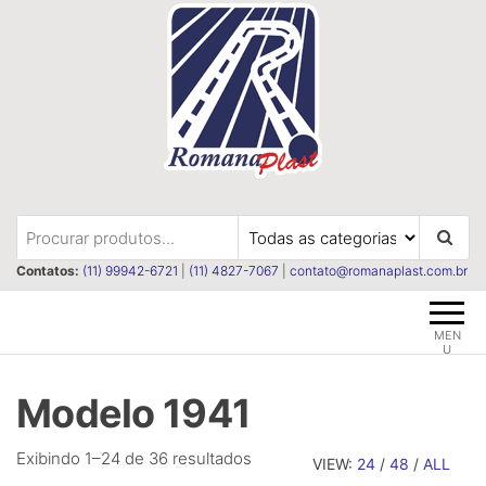
Pular
para
o
conteúdo
Romanaplast
Revestimentos e isolações
termica e acústica
Contatos:
(11) 99942-6721
|
(11) 4827-7067
|
contato@romanaplast.com.br
MEN
U
Modelo 1941
Classificado
Exibindo 1–24 de 36 resultados
VIEW:
24
/
48
/
ALL
por