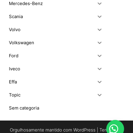
Mercedes-Benz
Scania
Volvo
Volkswagen
Ford
Iveco
Effa
Topic
Sem categoria
Orgulhosamente mantido com
WordPress
|
Tema:
Envo