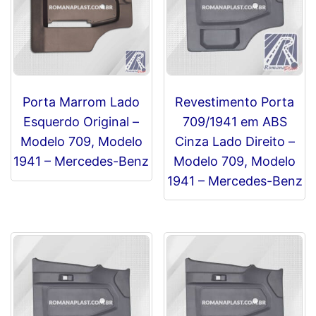
Porta Marrom Lado
Revestimento Porta
Esquerdo Original –
709/1941 em ABS
Modelo 709, Modelo
Cinza Lado Direito –
1941 – Mercedes-Benz
Modelo 709, Modelo
1941 – Mercedes-Benz
R$
0,00