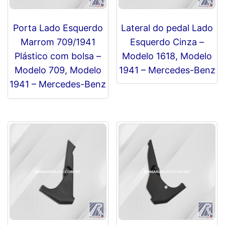
Porta Lado Esquerdo
Lateral do pedal Lado
Marrom 709/1941
Esquerdo Cinza –
Plástico com bolsa –
Modelo 1618, Modelo
Modelo 709, Modelo
1941 – Mercedes-Benz
1941 – Mercedes-Benz
R$
0,00