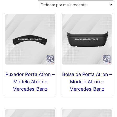
mais
recente
Puxador Porta Atron –
Bolsa da Porta Atron –
Modelo Atron –
Modelo Atron –
Mercedes-Benz
Mercedes-Benz
R$
0,00
R$
0,00