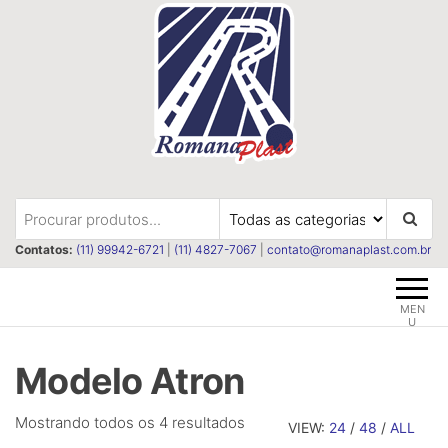
Pular
para
o
conteúdo
Romanaplast
Revestimentos e isolações
termica e acústica
Contatos:
(11) 99942-6721
|
(11) 4827-7067
|
contato@romanaplast.com.br
MEN
U
Modelo Atron
Classificado
Mostrando todos os 4 resultados
VIEW:
24
/
48
/
ALL
por