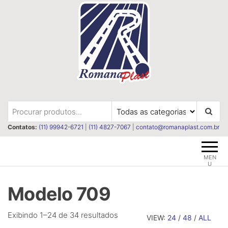
Pular
para
o
conteúdo
Romanaplast
Revestimentos e isolações
termica e acústica
Contatos:
(11) 99942-6721
|
(11) 4827-7067
|
contato@romanaplast.com.br
MEN
U
Modelo 709
Classificado
Exibindo 1–24 de 34 resultados
VIEW:
24
/
48
/
ALL
por