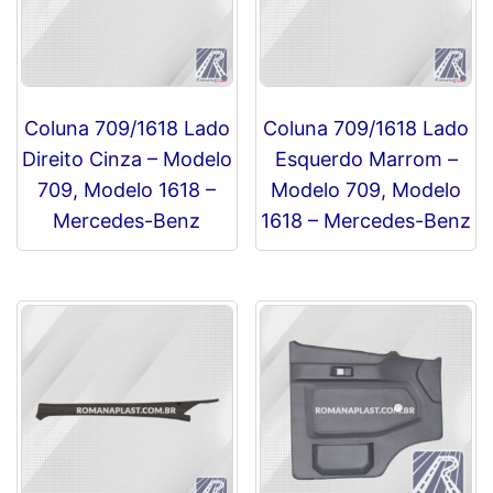
Coluna 709/1618 Lado
Coluna 709/1618 Lado
Direito Cinza – Modelo
Esquerdo Marrom –
709, Modelo 1618 –
Modelo 709, Modelo
Mercedes-Benz
1618 – Mercedes-Benz