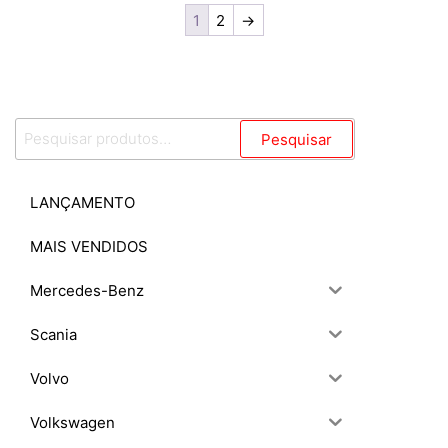
1
2
→
Pesquisar
Pesquisar
por:
LANÇAMENTO
MAIS VENDIDOS
Mercedes-Benz
Scania
Volvo
Volkswagen