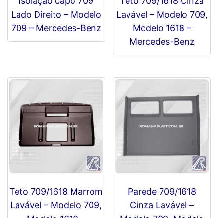
Isolação capo 709
Teto 709/1618 Cinza
Lado Direito – Modelo
Lavável – Modelo 709,
709 – Mercedes-Benz
Modelo 1618 –
Mercedes-Benz
R$
0,00
R$
0,00
Teto 709/1618 Marrom
Parede 709/1618
Lavável – Modelo 709,
Cinza Lavável –