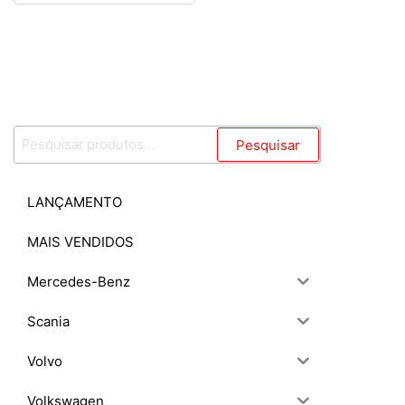
R$
0,00
Pesquisar
Pesquisar
por:
LANÇAMENTO
MAIS VENDIDOS
Mercedes-Benz
Scania
Volvo
Volkswagen