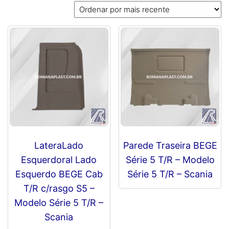
mais
recente
LateraLado
Parede Traseira BEGE
Esquerdoral Lado
Série 5 T/R – Modelo
Esquerdo BEGE Cab
Série 5 T/R – Scania
T/R c/rasgo S5 –
R$
0,00
Modelo Série 5 T/R –
Scania