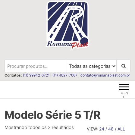
Pular
para
o
conteúdo
Romanaplast
Revestimentos e isolações
termica e acústica
Contatos:
(11) 99942-6721
|
(11) 4827-7067
|
contato@romanaplast.com.br
MEN
U
Modelo Série 5 T/R
Classificado
Mostrando todos os 2 resultados
VIEW:
24
/
48
/
ALL
por