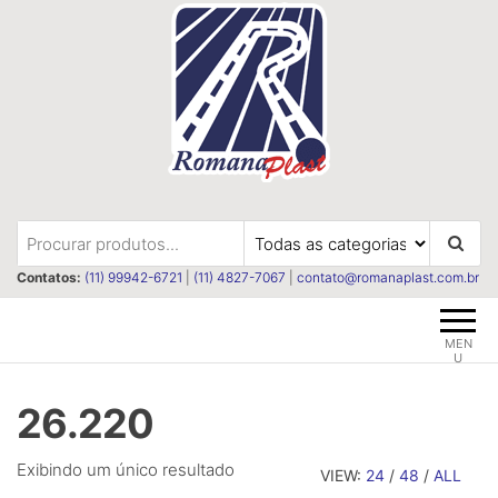
Pular
para
o
conteúdo
Romanaplast
Revestimentos e isolações
termica e acústica
Contatos:
(11) 99942-6721
|
(11) 4827-7067
|
contato@romanaplast.com.br
MEN
U
26.220
Exibindo um único resultado
VIEW:
24
/
48
/
ALL