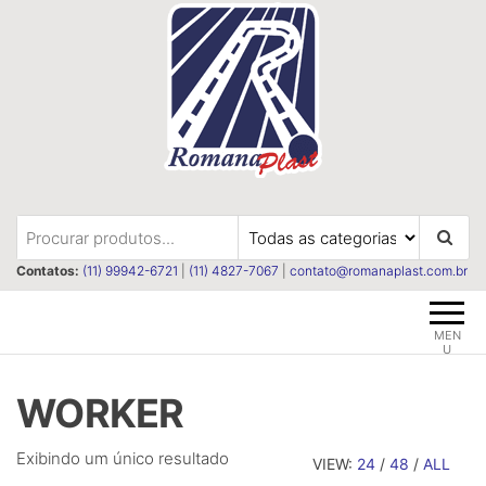
Pular
para
o
conteúdo
Romanaplast
Revestimentos e isolações
termica e acústica
Contatos:
(11) 99942-6721
|
(11) 4827-7067
|
contato@romanaplast.com.br
MEN
U
WORKER
Exibindo um único resultado
VIEW:
24
/
48
/
ALL