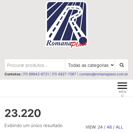
Pular
para
o
conteúdo
Romanaplast
Revestimentos e isolações
termica e acústica
Contatos:
(11) 99942-6721
|
(11) 4827-7067
|
contato@romanaplast.com.br
MEN
U
23.220
Exibindo um único resultado
VIEW:
24
/
48
/
ALL