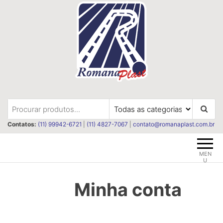
Pular
para
o
conteúdo
Romanaplast
Revestimentos e isolações
termica e acústica
Contatos:
(11) 99942-6721
|
(11) 4827-7067
|
contato@romanaplast.com.br
MEN
U
Minha conta