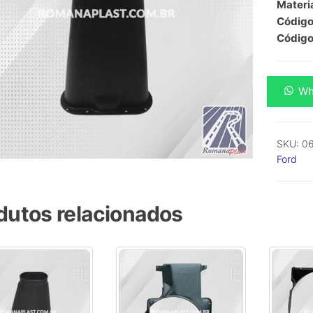
Materia
Código 
Código
Coluna
Wh
de
Direçã
Ford
SKU:
06
Antigo
Ford
-
-
Ford
dutos relacionados
quanti