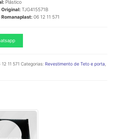
l:
Plástico
Original:
TJG415571B
 Romanaplast:
06 12 11 571
atsapp
o
 12 11 571
Categorias:
Revestimento de Teto e porta
,
dade