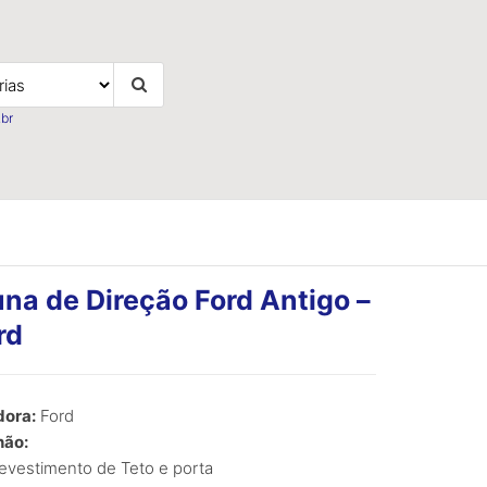
br
na de Direção Ford Antigo –
rd
ora:
Ford
ão:
vestimento de Teto e porta