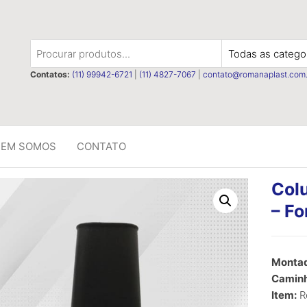
t
Contatos:
(11) 99942-6721
|
(11) 4827-7067
|
contato@romanaplast.com.
EM SOMOS
CONTATO
Colu
– Fo
R$
0,00
Montad
Caminh
Item:
Re