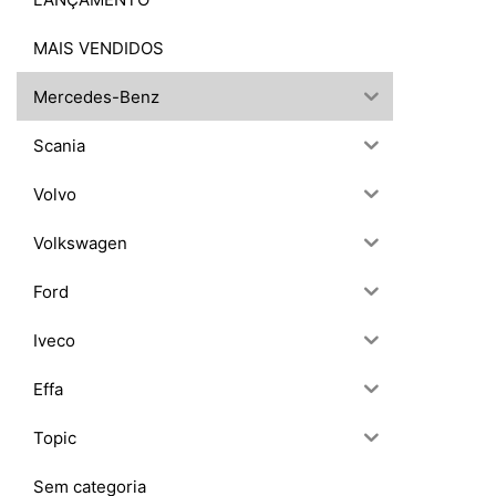
MAIS VENDIDOS
Mercedes-Benz
Scania
Volvo
Volkswagen
Ford
Iveco
Effa
Topic
Sem categoria