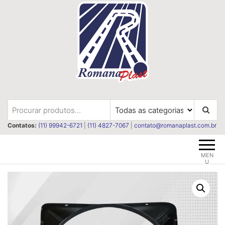
Pular
para
o
conteúdo
Romanaplast
Revestimentos e isolações
termica e acústica
Contatos:
(11) 99942-6721
|
(11) 4827-7067
|
contato@romanaplast.com.br
MEN
U