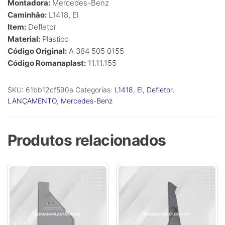
Montadora:
Mercedes-Benz
Caminhão:
L1418, El
Item:
Defletor
Material:
Plastico
Código Original:
A 384 505 0155
Código Romanaplast:
11.11.155
SKU:
61bb12cf590a
Categorias:
L1418
,
El
,
Defletor
,
LANÇAMENTO
,
Mercedes-Benz
Produtos relacionados