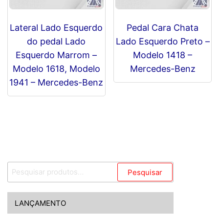
Lateral Lado Esquerdo
Pedal Cara Chata
do pedal Lado
Lado Esquerdo Preto –
Esquerdo Marrom –
Modelo 1418 –
Modelo 1618, Modelo
Mercedes-Benz
1941 – Mercedes-Benz
R$
0,00
R$
0,00
Pesquisar
Pesquisar
por:
LANÇAMENTO