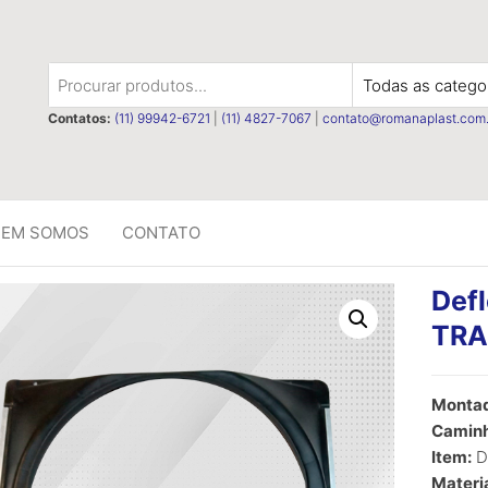
t
Contatos:
(11) 99942-6721
|
(11) 4827-7067
|
contato@romanaplast.com.
EM SOMOS
CONTATO
Defl
TRA
Montad
Caminh
Item:
De
Materia