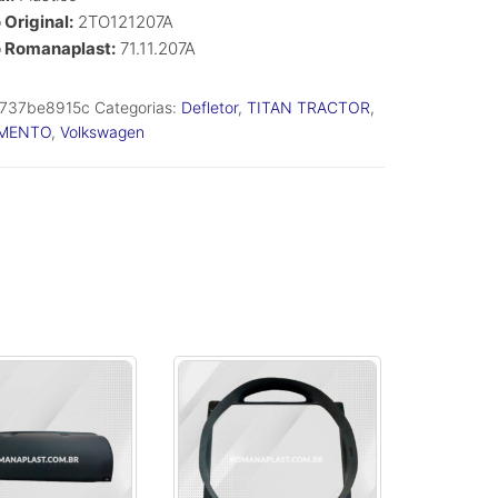
Original:
2TO121207A
 Romanaplast:
71.11.207A
737be8915c
Categorias:
Defletor
,
TITAN TRACTOR
,
MENTO
,
Volkswagen