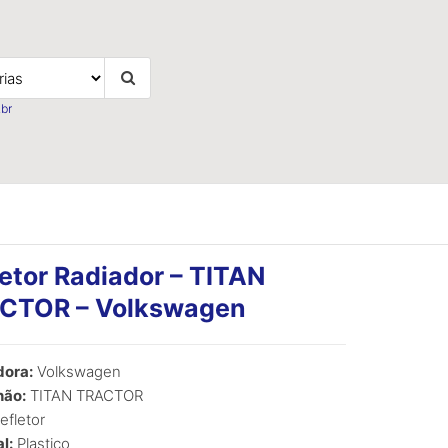
br
etor Radiador – TITAN
CTOR – Volkswagen
ora:
Volkswagen
ão:
TITAN TRACTOR
fletor
l:
Plastico