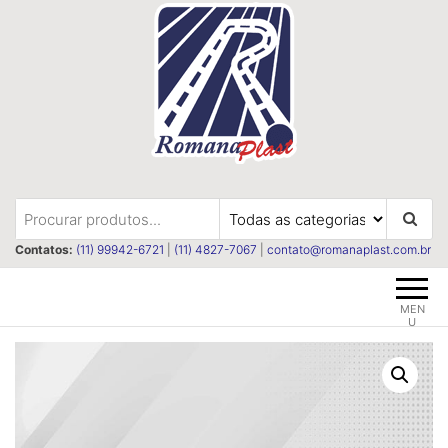
Pular
para
o
conteúdo
Romanaplast
Revestimentos e isolações
termica e acústica
Contatos:
(11) 99942-6721
|
(11) 4827-7067
|
contato@romanaplast.com.br
MEN
U