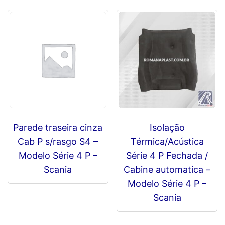
P/R
-
Scania
quantidade
Parede traseira cinza
Isolação
Cab P s/rasgo S4 –
Térmica/Acústica
Modelo Série 4 P –
Série 4 P Fechada /
Scania
Cabine automatica –
Modelo Série 4 P –
R$
0,00
Scania
R$
0,00