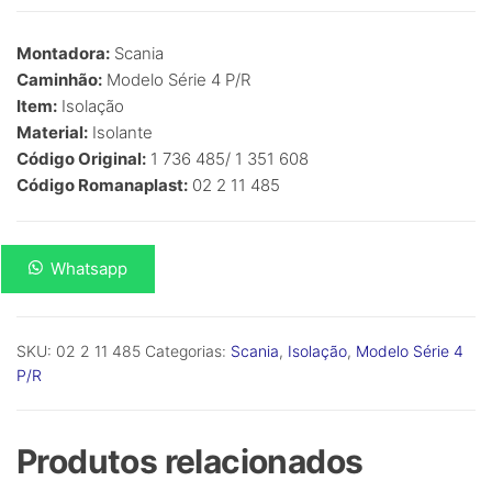
R$
0,00
Montadora:
Scania
Caminhão:
Modelo Série 4 P/R
Item:
Isolação
Material:
Isolante
Código Original:
1 736 485/ 1 351 608
Código Romanaplast:
02 2 11 485
Isolação
Whatsapp
Térmica/Acústica
Série
4
SKU:
02 2 11 485
Categorias:
Scania
,
Isolação
,
Modelo Série 4
P/R
P/R
-
Modelo
Série
Produtos relacionados
4