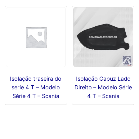
Isolação traseira do
Isolação Capuz Lado
serie 4 T – Modelo
Direito – Modelo Série
Série 4 T – Scania
4 T – Scania
R$
0,00
R$
0,00