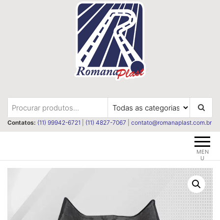
Pular
para
o
conteúdo
Romanaplast
Revestimentos e isolações
termica e acústica
Contatos:
(11) 99942-6721
|
(11) 4827-7067
|
contato@romanaplast.com.br
MEN
U