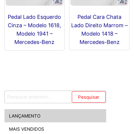
Pedal Lado Esquerdo
Pedal Cara Chata
Cinza – Modelo 1618,
Lado Direito Marrom –
Modelo 1941 –
Modelo 1418 –
Mercedes-Benz
Mercedes-Benz
R$
0,00
Pesquisar
Pesquisar
por:
LANÇAMENTO
MAIS VENDIDOS