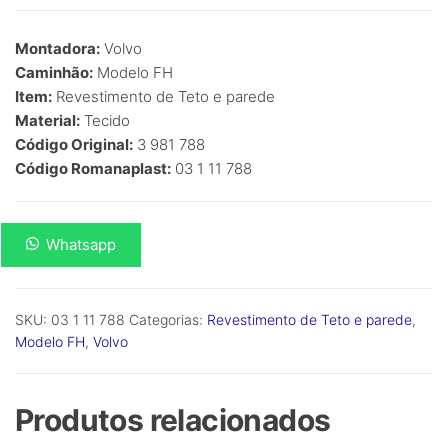
R$
0,00
Montadora:
Volvo
Caminhão:
Modelo FH
Item:
Revestimento de Teto e parede
Material:
Tecido
Código Original:
3 981 788
Código Romanaplast:
03 1 11 788
Lateral
Whatsapp
Lado
Esquerdo
FH
SKU:
03 1 11 788
Categorias:
Revestimento de Teto e parede
,
-
Modelo FH
,
Volvo
Baixo/Alto
2007/2011
-
Produtos relacionados
Modelo