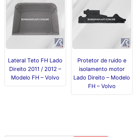
Lateral Teto FH Lado
Protetor de ruido e
Direito 2011 / 2012 –
isolamento motor
Modelo FH – Volvo
Lado Direito – Modelo
FH – Volvo
R$
0,00
R$
0,00