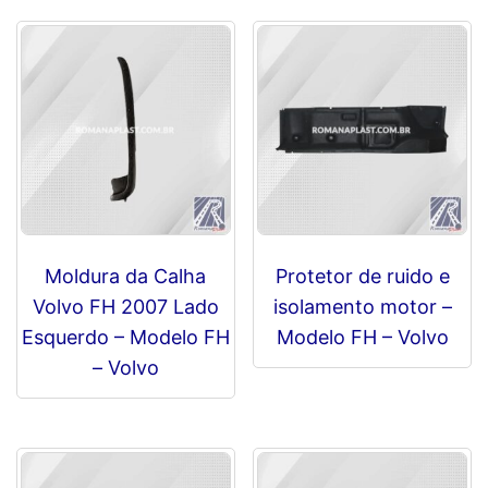
FH
-
Volvo
quantidade
Moldura da Calha
Protetor de ruido e
Volvo FH 2007 Lado
isolamento motor –
Esquerdo – Modelo FH
Modelo FH – Volvo
– Volvo
R$
0,00
R$
0,00