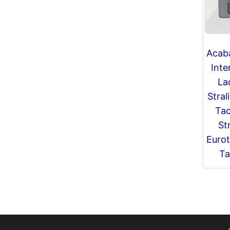
Acab
Inte
La
Stral
Tac
St
Eurot
Ta