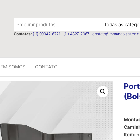
t
Contatos:
(11) 99942-6721
|
(11) 4827-7067
|
contato@romanaplast.com.
EM SOMOS
CONTATO
Por
(Bol
R$
0,00
Montad
Caminh
Item:
R