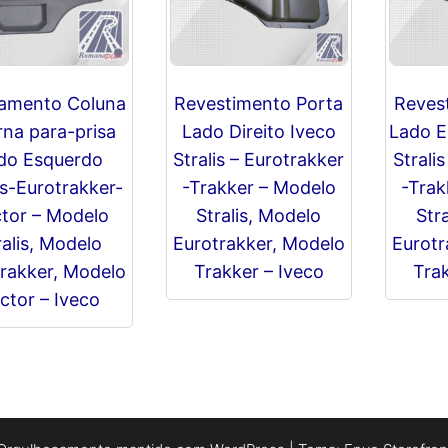
amento Coluna
Revestimento Porta
Reves
rna para-prisa
Lado Direito Iveco
Lado E
do Esquerdo
Stralis – Eurotrakker
Strali
is-Eurotrakker-
-Trakker – Modelo
-Trak
tor – Modelo
Stralis, Modelo
Str
ralis, Modelo
Eurotrakker, Modelo
Eurotr
rakker, Modelo
Trakker – Iveco
Trak
ctor – Iveco
R$
0,00
R$
0,00