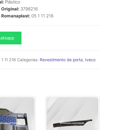
l:
Plástico
Original:
3798216
 Romanaplast:
05 1 11 216
atsapp
do
 1 11 216
Categorias:
Revestimento de porta
,
Iveco
dade