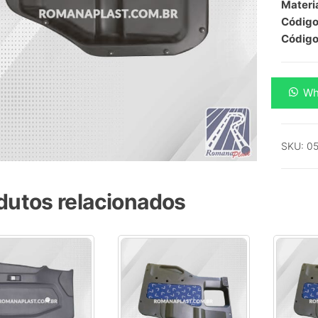
Materia
Código 
Código
Porta
Wh
Objeto
Lado
Esquer
SKU:
05
(Bolsa
da
porta
dutos relacionados
Iveco)
-
-
Iveco
quanti