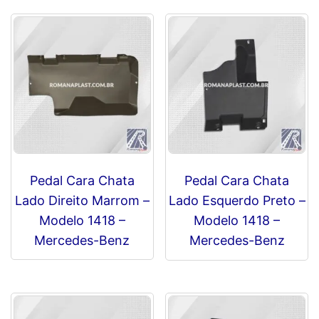
-
Mercedes-
Benz
quantidade
Pedal Cara Chata
Pedal Cara Chata
Lado Direito Marrom –
Lado Esquerdo Preto –
Modelo 1418 –
Modelo 1418 –
Mercedes-Benz
Mercedes-Benz
R$
0,00