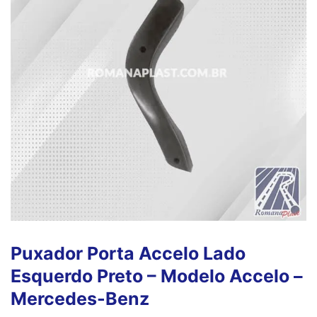
Puxador Porta Accelo Lado
Esquerdo Preto – Modelo Accelo –
Mercedes-Benz