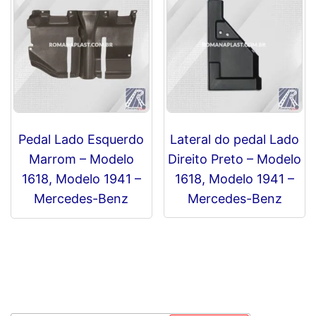
Pedal Lado Esquerdo
Lateral do pedal Lado
Marrom – Modelo
Direito Preto – Modelo
1618, Modelo 1941 –
1618, Modelo 1941 –
Mercedes-Benz
Mercedes-Benz
R$
0,00