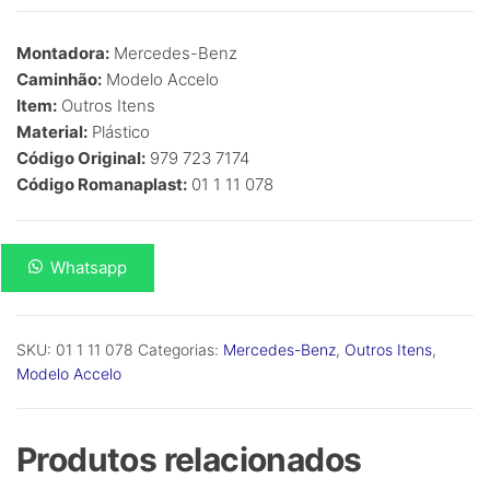
R$
0,00
Montadora:
Mercedes-Benz
Caminhão:
Modelo Accelo
Item:
Outros Itens
Material:
Plástico
Código Original:
979 723 7174
Código Romanaplast:
01 1 11 078
Puxador
Whatsapp
Porta
Accelo
Lado
SKU:
01 1 11 078
Categorias:
Mercedes-Benz
,
Outros Itens
,
Esquerdo
Modelo Accelo
Preto
-
Modelo
Produtos relacionados
Accelo