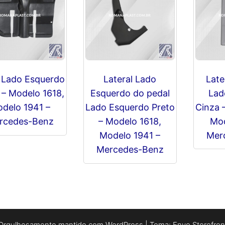
quanti
 Lado Esquerdo
Lateral Lado
Late
 – Modelo 1618,
Esquerdo do pedal
Lad
delo 1941 –
Lado Esquerdo Preto
Cinza 
rcedes-Benz
– Modelo 1618,
Mod
Modelo 1941 –
Mer
R$
0,00
Mercedes-Benz
R$
0,00
Orgulhosamente mantido com
WordPress
|
Tema:
Envo Storefron