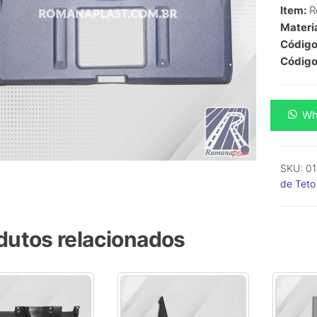
Item:
R
Materia
Código 
Código
Teto
Wh
1620
Azul
moder
SKU:
01
sem
de Teto
quebra
sol
-
dutos relacionados
Model
1620
-
Merced
Benz