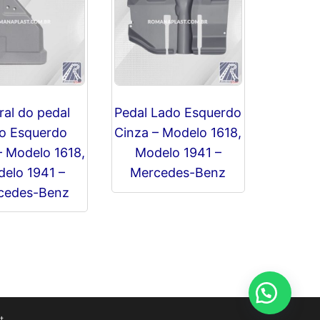
dade
ral do pedal
Pedal Lado Esquerdo
o Esquerdo
Cinza – Modelo 1618,
– Modelo 1618,
Modelo 1941 –
elo 1941 –
Mercedes-Benz
cedes-Benz
R$
0,00
t