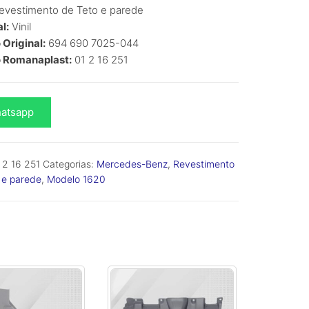
evestimento de Teto e parede
l:
Vinil
Original:
694 690 7025-044
 Romanaplast:
01 2 16 251
atsapp
no
 2 16 251
Categorias:
Mercedes-Benz
,
Revestimento
 e parede
,
Modelo 1620
-
o
es-