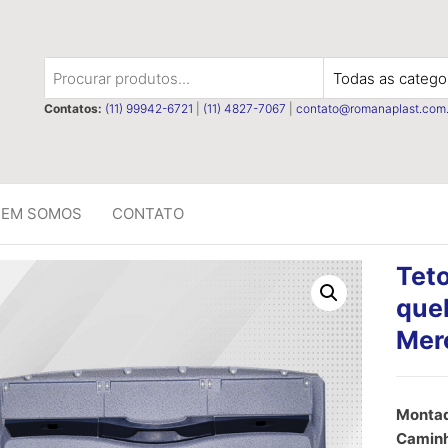
t
Contatos:
(11) 99942-6721
|
(11) 4827-7067
|
contato@romanaplast.com.
EM SOMOS
CONTATO
Tet
queb
Mer
R$
0,00
Montad
Caminh