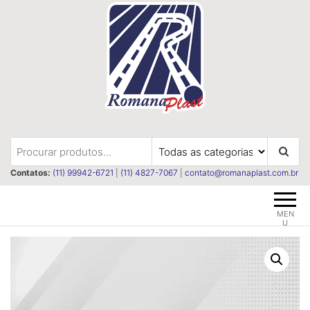
Pular
para
o
conteúdo
Romanaplast
Revestimentos e isolações
termica e acústica
Contatos:
(11) 99942-6721
|
(11) 4827-7067
|
contato@romanaplast.com.br
MEN
U