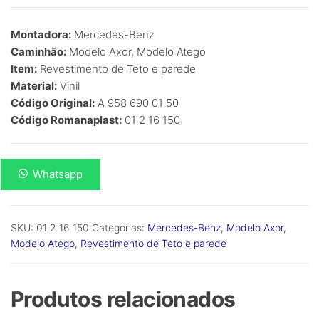
R$
0,00
Montadora:
Mercedes-Benz
Caminhão:
Modelo Axor, Modelo Atego
Item:
Revestimento de Teto e parede
Material:
Vinil
Código Original:
A 958 690 01 50
Código Romanaplast:
01 2 16 150
Teto
Whatsapp
Traseiro
Atego
-
SKU:
01 2 16 150
Categorias:
Mercedes-Benz
,
Modelo Axor
,
Modelo
Modelo Atego
,
Revestimento de Teto e parede
Axor,
Modelo
Atego
Produtos relacionados
-