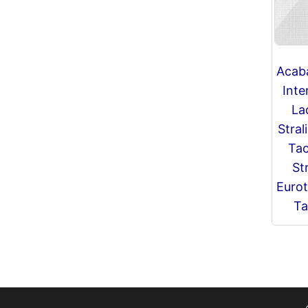
Acab
Inte
La
Stral
Tac
St
Eurot
Ta