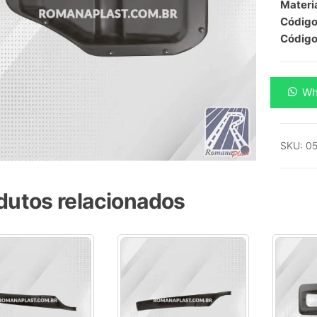
Materia
Código 
Código
Porta
Wh
Objeto
Lado
Direito
SKU:
05
(Bolsa
da
porta
dutos relacionados
Iveco)
-
-
Iveco
quanti