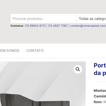
t
Contatos:
(11) 99942-6721
|
(11) 4827-7067
|
contato@romanaplast.com.
EM SOMOS
CONTATO
Port
da p
R$
0,00
Montad
Caminh
Item:
R