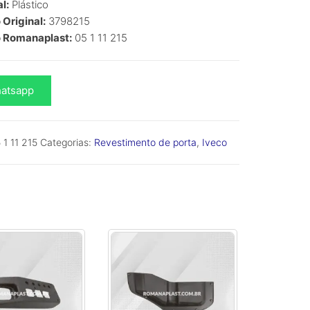
l:
Plástico
Original:
3798215
 Romanaplast:
05 1 11 215
atsapp
 1 11 215
Categorias:
Revestimento de porta
,
Iveco
dade