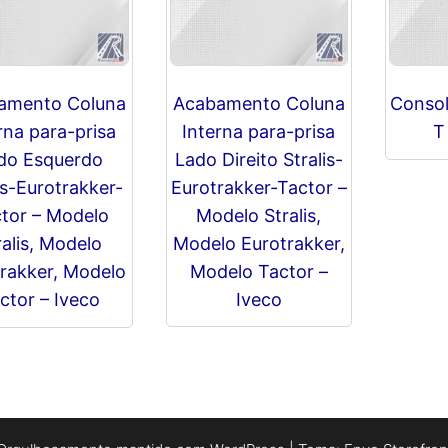
amento Coluna
Acabamento Coluna
Consol
rna para-prisa
Interna para-prisa
T
do Esquerdo
Lado Direito Stralis-
is-Eurotrakker-
Eurotrakker-Tactor –
tor – Modelo
Modelo Stralis,
ralis, Modelo
Modelo Eurotrakker,
rakker, Modelo
Modelo Tactor –
ctor – Iveco
Iveco
R$
0,00