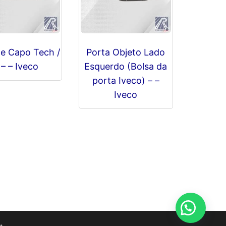
e Capo Tech /
Porta Objeto Lado
 – – Iveco
Esquerdo (Bolsa da
porta Iveco) – –
R$
0,00
Iveco
R$
0,00